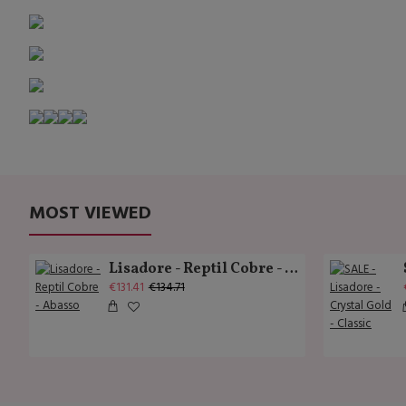
MOST VIEWED
Lisadore - Reptil Cobre - Abasso
€131.41
€134.71