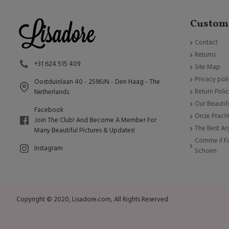
Custome
Contact
Returns
+31 624 515 409
Site Map
Privacy pol
Oostduinlaan 40 - 2596JN - Den Haag - The
Return Poli
Netherlands
Our Beautif
Facebook
Onze Prach
Join The Club! And Become A Member For
The Best A
Many Beautiful Pictures & Updates!
Comme il Fa
Instagram
Schoen
Copyright © 2020, Lisadore.com, All Rights Reserved