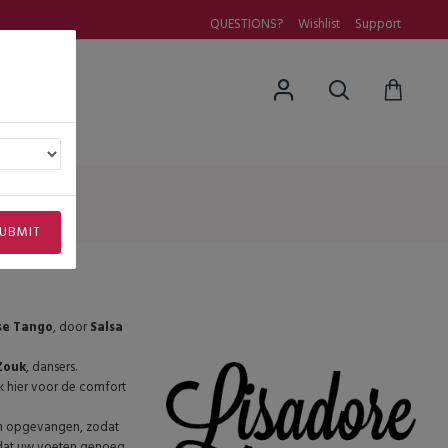
QUESTIONS?
Wishlist
Support
uestions
n
UBMIT
se Tango
, door
Salsa
Zouk
, dansers.
ik hier voor de comfort
en opgevangen, zodat
odat uw voeten genoeg