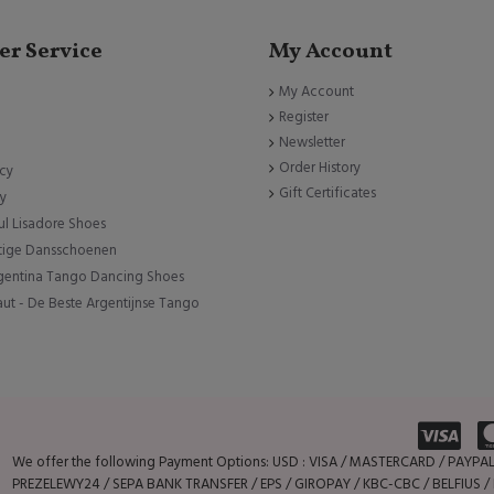
r Service
My Account
My Account
Register
Newsletter
Order History
icy
Gift Certificates
cy
ul Lisadore Shoes
tige Dansschoenen
rgentina Tango Dancing Shoes
ut - De Beste Argentijnse Tango
We offer the following Payment Options: USD : VISA / MASTERCARD / PAYP
PREZELEWY24 / SEPA BANK TRANSFER / EPS / GIROPAY / KBC-CBC / BELFIUS / I