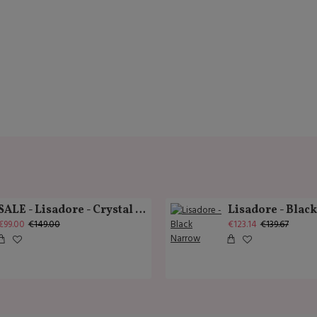
SALE - Lisadore - Crystal Gold - Classic
Lisadore - Blac
€99.00
€149.00
€123.14
€139.67