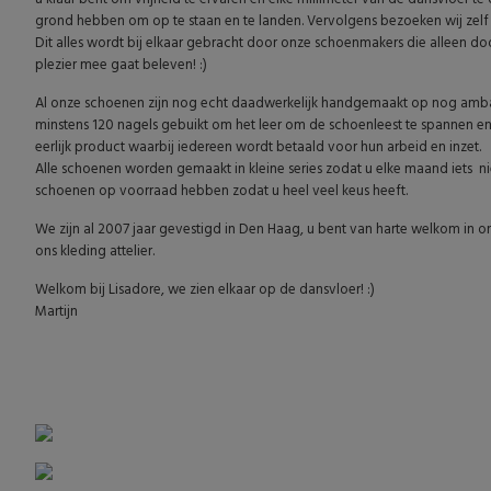
grond hebben om op te staan en te landen. Vervolgens bezoeken wij zelf all
Dit alles wordt bij elkaar gebracht door onze schoenmakers die alleen do
plezier mee gaat beleven! :)
Al onze schoenen zijn nog echt daadwerkelijk handgemaakt op nog ambach
minstens 120 nagels gebuikt om het leer om de schoenleest te spannen en 
eerlijk product waarbij iedereen wordt betaald voor hun arbeid en inzet.
Alle schoenen worden gemaakt in kleine series zodat u elke maand iets nieu
schoenen op voorraad hebben zodat u heel veel keus heeft.
We zijn al 2007 jaar gevestigd in Den Haag, u bent van harte welkom in o
ons kleding attelier.
Welkom bij Lisadore, we zien elkaar op de dansvloer! :)
Martijn