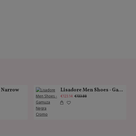
k Narrow
Lisadore Men Shoes - Gamuza Negra Cromo
€123.14
€133.88