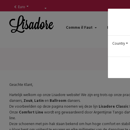
€
Euro
Comme il Faut
Lisadore Sh
Country
Geachte Klant,
Hartelijk welkom op onze Lisadore website! We zijn erg trots op onze 
dansers,
Zouk
,
Latin
en
Ballroom
dansers.
De voorbeelden op deze pagina noemen wij deze lijn
Lisadore Classic
Onze
Comfort Line
wordt erg gewaardeerd door Argentijnse Tango dans
line.
Deze schoenen met pin-hak staan bekend om hun hoge comfort en stabil
u klaar bent om vrijheid te ervaren en elke millimeter van de dansvlo