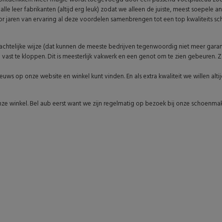
e leer fabrikanten (altijd erg leuk) zodat we alleen de juiste, meest soepele an
or jaren van ervaring al deze voordelen samenbrengen tot een top kwaliteits sc
telijke wijze (dat kunnen de meeste bedrijven tegenwoordig niet meer garande
vast te kloppen. Dit is meesterlijk vakwerk en een genot om te zien gebeuren.
ws op onze website en winkel kunt vinden. En als extra kwaliteit we willen alti
nze winkel. Bel aub eerst want we zijn regelmatig op bezoek bij onze schoenmake